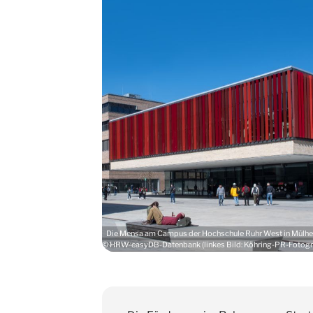
Die Mensa am Campus der Hochschule Ruhr West in Mülhei
© HRW-easyDB-Datenbank (linkes Bild: Köhring-PR-Fotograf