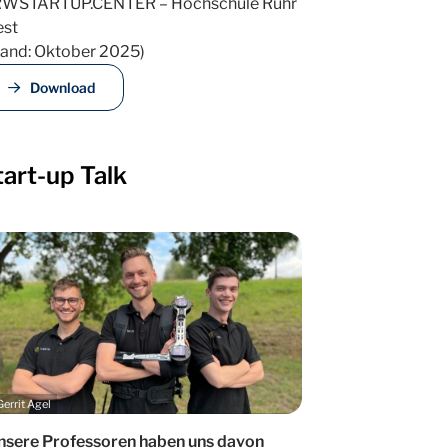
WSTARTUP.CENTER – Hochschule Ruhr
st
tand: Oktober 2025)
Download
tart-up Talk
Gerrit Agel
nsere Professoren haben uns davon