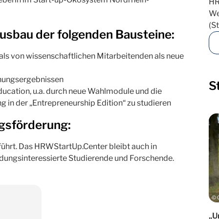
HR
We
(S
Ausbau der folgenden Bausteine:
ls von wissenschaftlichen Mitarbeitenden als neue
hungsergebnissen
S
ucation, u.a. durch neue Wahlmodule und die
 in der „Entrepreneurship Edition“ zu studieren
gsförderung:
hrt. Das HRWStartUp.Center bleibt auch in
ündungsinteressierte Studierende und Forschende.
© 
„U