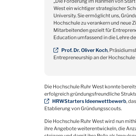
„Die Förderung im Rahmen von Start-
West ein wichtiger strategischer Sch
University. Sie ermöglicht uns, Gründ
Hochschule zu verankern und neue Zi
Mitarbeitenden gezielt für Entrepren
Education umfassend in die Lehre de
Prof. Dr. Oliver Koch
, Präsidiums
Entrepreneurship an der Hochschule
Die Hochschule Ruhr West konnte berei
erfolgreich gründungsfreundliche Strukt
HRWStarters Ideenwettbewerb
, da
Etablierung von Gründungsscouts.
Die Hochschule Ruhr West wird nun mithil
ihre Angebote weiterentwickeln, die An
steigern und damit ihre Rolle als Impul