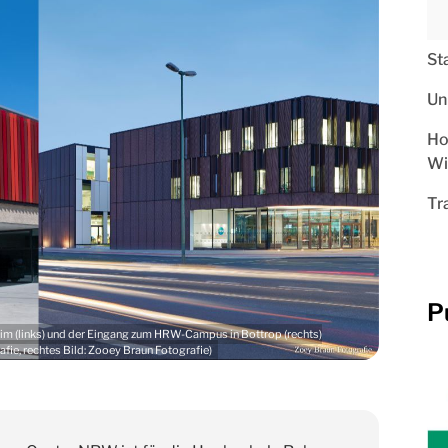
St
Un
Ho
Wi
Tr
P
m (links) und der Eingang zum HRW-Campus in Bottrop (rechts)
ie, rechtes Bild: Zooey Braun Fotografie)