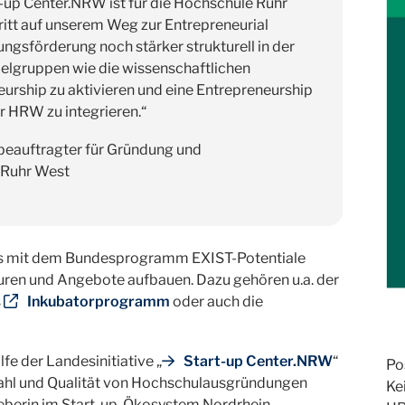
up Center.NRW ist für die Hochschule Ruhr
ritt auf unserem Weg zur Entrepreneurial
ungsförderung noch stärker strukturell in der
elgruppen wie die wissenschaftlichen
eurship zu aktivieren und eine Entrepreneurship
r HRW zu integrieren.“
beauftragter für Gründung und
 Ruhr West
ts mit dem Bundesprogramm EXIST-Potentiale
uren und Angebote aufbauen. Dazu gehören u.a. der
s
Inkubatorprogramm
oder auch die
fe der Landesinitiative „
Start-up Center.NRW
“
Po
zahl und Qualität von Hochschulausgründungen
Ke
sgeberin im Start-up-Ökosystem Nordrhein-