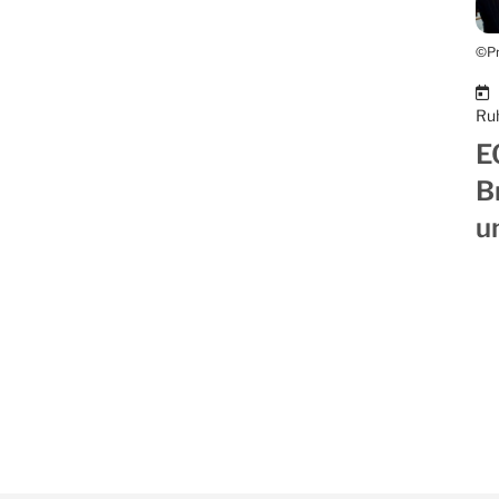
©Pr
Ru
E
B
u
Da