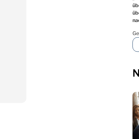
üb
üb
na
Ge