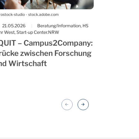
ostock-studio - stock.adobe.com
©Firma V - stock.ad
21.05.2026
Beratung/Information, HS
09.04.2026
|
hr West, Start-up Center.NRW
Ruhr West, Start-
QUIT – Campus2Company:
HRWomanS
rücke zwischen Forschung
Mitte März sind
nd Wirtschaft
s Projekt „EQUIT – Campus2Company“ der Hochschule Ruhr West 