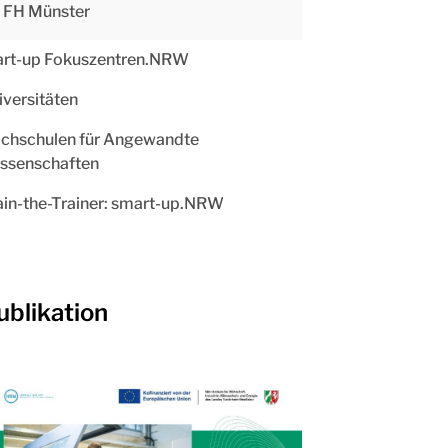
FH Münster
art-up Fokuszentren.NRW
iversitäten
chschulen für Angewandte
ssenschaften
ain-the-Trainer: smart-up.NRW
ublikation