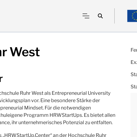
hr West
Fe
Ex
St
r
St
hschule Ruhr West als Entrepreneurial University
wicklungsplan vor. Eine besondere Stärke der
repreneurial Mindset. Für die notwendigen
chuleigene Programm HRWStartUps. Es bietet allen
ce, ihr unternehmerisches Potenzial zu entfalten.
s „HRWStartUp.Center“ an der Hochschule Ruhr