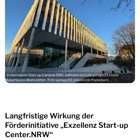
In dem neuen Start-up Campus OWL befinden sich die garage33 sowie
MakerSpace-Werkstätten . Foto: garage33, Universität Paderborn
Langfristige Wirkung der
Förderinitiative „Exzellenz Start-up
Center.NRW“