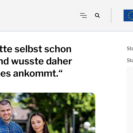
tte selbst schon
St
nd wusste daher
St
 es ankommt.“