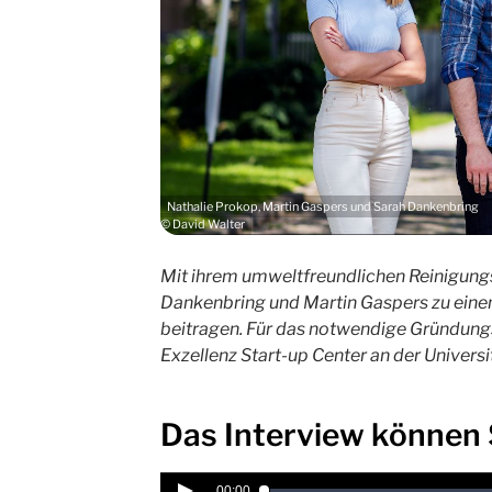
Nathalie Prokop, Martin Gaspers und Sarah Dankenbring
© David Walter
Mit ihrem umweltfreundlichen Reinigung
Dankenbring u
nd Martin Gaspe
rs zu ein
beitragen. Für das notwendige Gründun
Exzellenz Start-up Center an der Universit
Das Interview können 
00:00