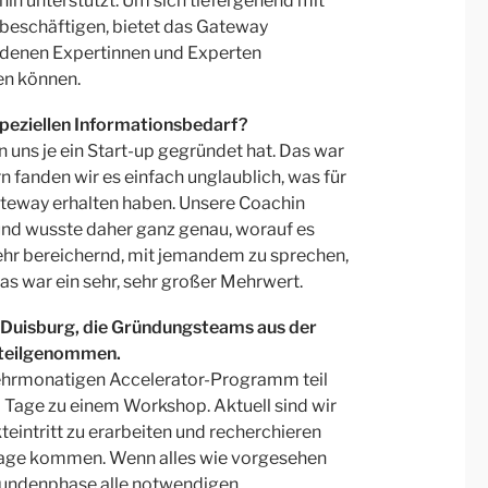
in unterstützt. Um sich tiefergehend mit
beschäftigen, bietet das Gateway
 denen Expertinnen und Experten
en können.
speziellen Informationsbedarf?
n uns je ein Start-up gegründet hat. Das war
rn fanden wir es einfach unglaublich, was für
Gateway erhalten haben. Unsere Coachin
und wusste daher ganz genau, worauf es
sehr bereichernd, mit jemandem zu sprechen,
as war ein sehr, sehr großer Mehrwert.
n Duisburg, die Gründungsteams aus der
teilgenommen
.
ehrmonatigen Accelerator-Programm teil
i Tage zu einem Workshop. Aktuell sind wir
teintritt zu erarbeiten und recherchieren
frage kommen. Wenn alles wie vorgesehen
tkundenphase alle notwendigen