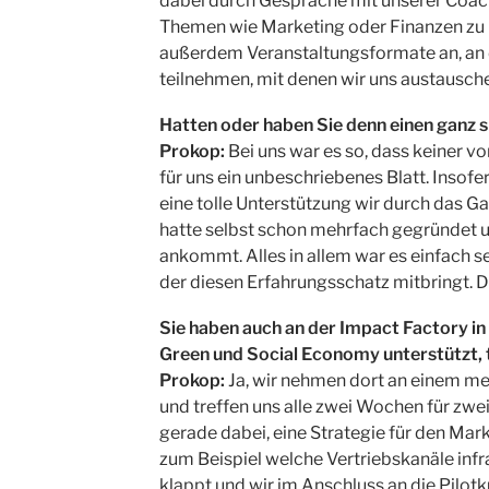
dabei durch Gespräche mit unserer Coach
Themen wie Marketing oder Finanzen zu 
außerdem Veranstaltungsformate an, an
teilnehmen, mit denen wir uns austausch
Hatten oder haben Sie denn einen ganz 
Prokop:
Bei uns war es so, dass keiner vo
für uns ein unbeschriebenes Blatt. Insofe
eine tolle Unterstützung wir durch das 
hatte selbst schon mehrfach gegründet 
ankommt. Alles in allem war es einfach 
der diesen Erfahrungsschatz mitbringt. D
Sie haben auch an der Impact Factory i
Green und Social Economy unterstützt,
Prokop:
Ja, wir nehmen dort an einem m
und treffen uns alle zwei Wochen für zwe
gerade dabei, eine Strategie für den Mark
zum Beispiel welche Vertriebskanäle in
klappt und wir im Anschluss an die Pilo