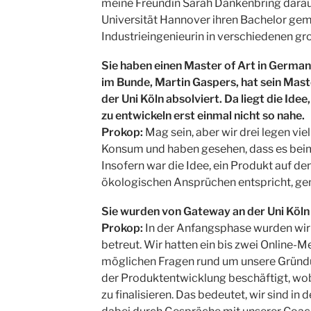
meine Freundin Sarah Dankenbring darau
Universität Hannover ihren Bachelor gema
Industrieingenieurin in verschiedenen 
Sie haben einen Master of Art in German
im Bunde, Martin Gaspers, hat sein Mas
der Uni Köln absolviert. Da liegt die Ide
zu entwickeln erst einmal nicht so nahe.
Prokop:
Mag sein, aber wir drei legen vi
Konsum und haben gesehen, dass es beim
Insofern war die Idee, ein Produkt auf d
ökologischen Ansprüchen entspricht, gena
Sie wurden von Gateway an der Uni Köln
Prokop:
In der Anfangsphase wurden wir 
betreut. Wir hatten ein bis zwei Online-
möglichen Fragen rund um unsere Gründun
der Produktentwicklung beschäftigt, wobe
zu finalisieren. Das bedeutet, wir sind i