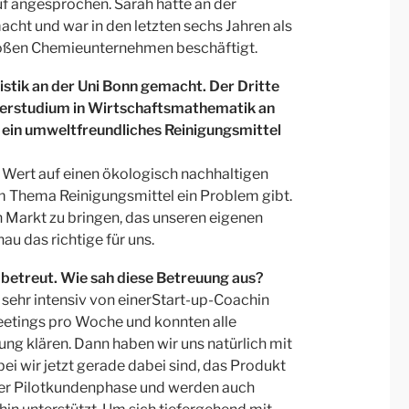
f angesprochen. Sarah hatte an der
cht und war in den letzten sechs Jahren als
großen Chemieunternehmen beschäftigt.
istik an der Uni Bonn gemacht.
Der Dritte
terstudium in Wirtschaftsmathematik an
e, ein umweltfreundliches Reinigungsmittel
el Wert auf einen ökologisch nachhaltigen
 Thema Reinigungsmittel ein Problem gibt.
en Markt zu bringen, das unseren eigenen
u das richtige für uns.
 betreut. Wie sah diese Betreuung aus?
sehr intensiv von einerStart-up-Coachin
Meetings pro Woche und konnten alle
g klären. Dann haben wir uns natürlich mit
i wir jetzt gerade dabei sind, das Produkt
n der Pilotkundenphase und werden auch