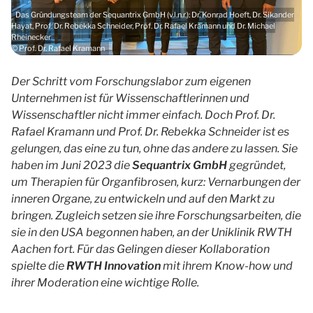
Das Gründungsteam der Sequantrix GmbH (v.l.n.r.): Dr. Konrad Hoeft, Dr. Sikander
Hayat, Prof. Dr. Rebekka Schneider, Prof. Dr. Rafael Kramann und Dr. Michael
Rheinecker
© Prof. Dr. Rafael Kramann
Der Schritt vom Forschungslabor zum eigenen
Unternehmen ist für Wissenschaftlerinnen und
Wissenschaftler nicht immer einfach. Doch Prof. Dr.
Rafael Kramann und Prof. Dr. Rebekka Schneider ist es
gelungen, das eine zu tun, ohne das andere zu lassen. Sie
haben im Juni 2023 die
Sequantrix GmbH
gegründet,
um Therapien für
Organfibrosen, kurz:
Vernarbungen der
inneren Organe, zu entwickeln und auf den Markt zu
bringen. Zugleich setzen sie ihre Forschungsarbeiten, die
sie in den USA begonnen haben, an der Uniklinik RWTH
Aachen fort. Für das Gelingen dieser Kollaboration
spielte die
RWTH Innovation
mit ihrem Know-how und
ihrer Moderation eine wichtige Rolle.