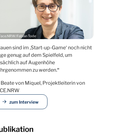
Face.NRW/Fabian Tode
rauen sind im ,Start-up-Game‘ noch nicht
nge genug auf dem Spielfeld, um
tsächlich auf Augenhöhe
hrgenommen zu werden.
“
. Beate von Miquel, Projektleiterin von
ACE.NRW
zum Interview
ublikation