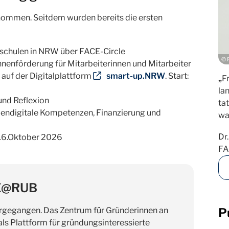
ommen. Seitdem wurden bereits die ersten
schulen in NRW über FACE-Circle
© 
enförderung für Mitarbeiterinnen und Mitarbeiter
auf der Digitalplattform
smart-up.NRW
. Start:
„
F
la
und Reflexion
ta
ndigitale Kompetenzen, Finanzierung und
wa
Dr
16.Oktober 2026
F
CE@RUB
P
egangen. Das Zentrum für Gründerinnen an
ls Plattform für gründungsinteressierte