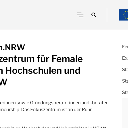
um.NRW
Fe
entrum für Female
Ex
n Hochschulen und
St
RW
St
St
erinnen sowie Gründungsberaterinnen und -berater
eneurship. Das Fokuszentrum ist an der Ruhr-