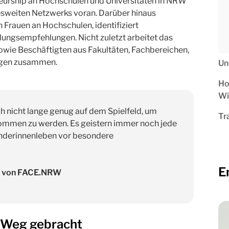
eurship an Hochschulen und Universitäten in NRW“
sweiten Netzwerks voran. Darüber hinaus
 Frauen an Hochschulen, identifiziert
ungsempfehlungen. Nicht zuletzt arbeitet das
ie Beschäftigten aus Fakultäten, Fachbereichen,
ngen zusammen.
Un
Ho
Wi
h nicht lange genug auf dem Spielfeld, um
Tr
ommen zu werden. Es geistern immer noch jede
ünderinnenleben vor besondere
E
rin von FACE.NRW
 Weg gebracht