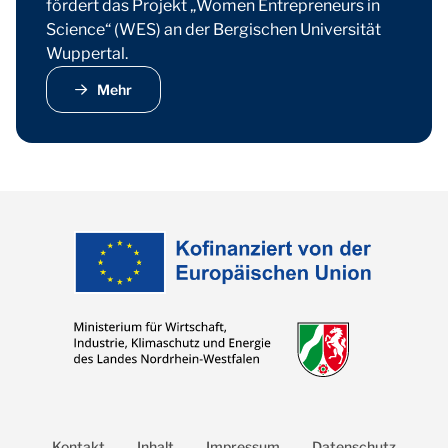
fördert das Projekt „Women Entrepreneurs in
Science“ (WES) an der Bergischen Universität
Wuppertal.
Mehr
Kontakt
Inhalt
Impressum
Datenschutz