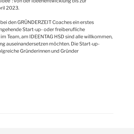
„Idee“: von der Ideenentwicklung bis zur
ril 2023.
te bei den GRÜNDERZEIT Coaches ein erstes
angehende Start-up- oder freiberufliche
er im Team, am IDEENTAG HSD sind alle willkommen,
ng auseinandersetzen möchten. Die Start-up-
olgreiche Gründerinnen und Gründer