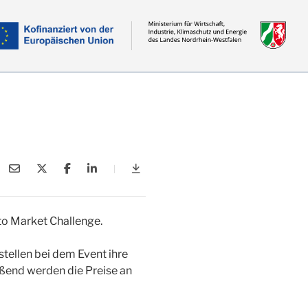
|
Award Event chemstars.nrw
o Market Challenge.
ellen bei dem Event ihre
eßend werden die Preise an