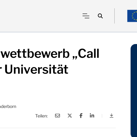
nwettbewerb „Call
r Universität
aderborn
Teilen:
|
Finale des 