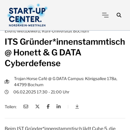
Event/Wettbewerb, Ruhr-Universität Bochum
ITS Gründer*innenstammtisch
@ Honett & G DATA
Cyberdefense
Trojan Horse Café @ G DATA Campus: Königsallee 178a,
44799 Bochum
06.02.2025 17:30 - 21:00 Uhr
Teilen:
|
ITS Gründer*innenstammt
Beim IST Gründer*innenstammtisch lädt Cube 5, die