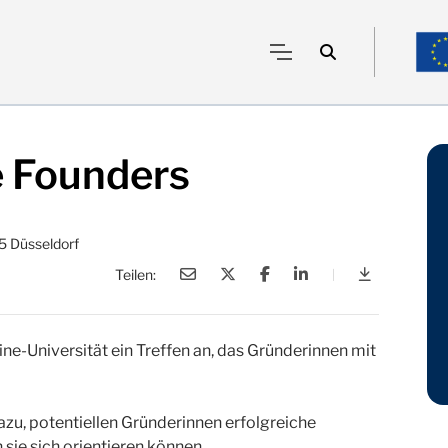
e Founders
5 Düsseldorf
Teilen:
|
Junieper Fe
eine-Universität ein Treffen an, das Gründerinnen mit
azu, potentiellen Gründerinnen erfolgreiche
sie sich orientieren können.