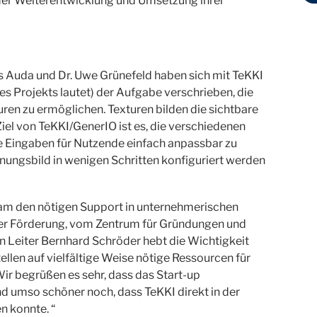
er Weiterentwicklung und Umsetzung ihrer
s Auda und Dr. Uwe Grünefeld haben sich mit TeKKI
des Projekts lautet) der Aufgabe verschrieben, die
ren zu ermöglichen. Texturen bilden die sichtbare
Ziel von TeKKI/GenerIO ist es, die verschiedenen
ve Eingaben für Nutzende einfach anpassbar zu
ungsbild in wenigen Schritten konfiguriert werden
am den nötigen Support in unternehmerischen
der Förderung, vom Zentrum für Gründungen und
 Leiter Bernhard Schröder hebt die Wichtigkeit
len auf vielfältige Weise nötige Ressourcen für
ir begrüßen es sehr, dass das Start-up
 umso schöner noch, dass TeKKI direkt in der
n konnte. “