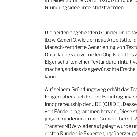
mit einer Summe von 270.000 Euro bei d
Gründungsidee unterstützt werden.
Die beiden angehenden Gründer Dr. Jona
(bzw. GenerIO, wie der neue Arbeitstitel 
Mensch-zentrierte Generierung von Textu
Oberfläche von virtuellen Objekten. Das 
Eigenschaften einer Textur durch intuiti
machen, sodass das gewünschte Erschein
kann.
Auf seinem Gründungsweg erhält das Te
Fragen, aber auch bei der Beantragung 
Innopreneurship der UDE (GUIDE). Dessen
von Förderprogrammen hervor: „Diese stel
junge Gründerinnen und Gründer bereit. W
Transfer.NRW wieder aufgelegt wurde und
ersten Runde die Expertenjury überzeuge