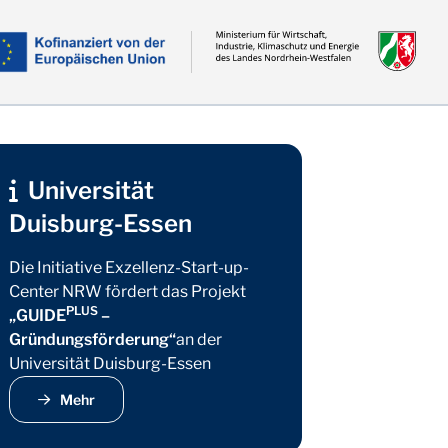
Universität
Duisburg-Essen
Die Initiative Exzellenz-Start-up-
Center NRW fördert das Projekt
PLUS
„GUIDE
–
Gründungsförderung“
an der
Universität Duisburg-Essen
Mehr